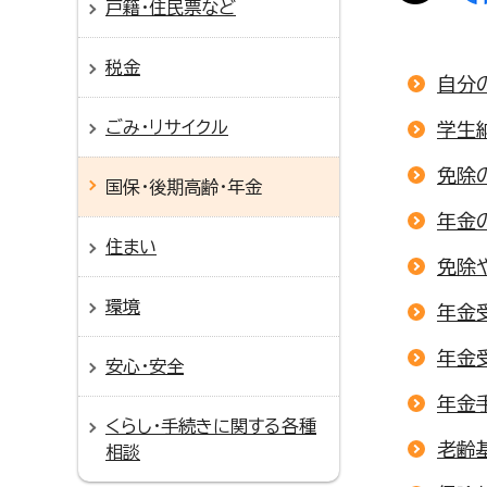
戸籍・住民票など
税金
自分
ごみ・リサイクル
学生
免除
国保・後期高齢・年金
年金
住まい
免除
環境
年金
年金
安心・安全
年金
くらし・手続きに関する各種
老齢
相談