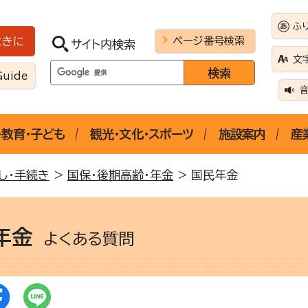
ふ
ページ番号検索
ときに
サイト内検索
文
Guide
・教育・子ども
観光・文化・スポーツ
施設案内
産
し・手続き
>
国保・後期高齢・年金
> 国民年金
年金
よくある質問