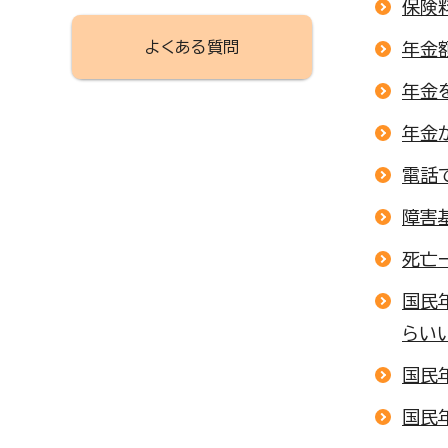
保険
よくある質問
年金
年金
年金
電話
障害
死亡
国民
らい
国民
国民