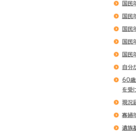
国民
国民
国民
国民
国民
自分
60
を受
現況
寡婦
遺族