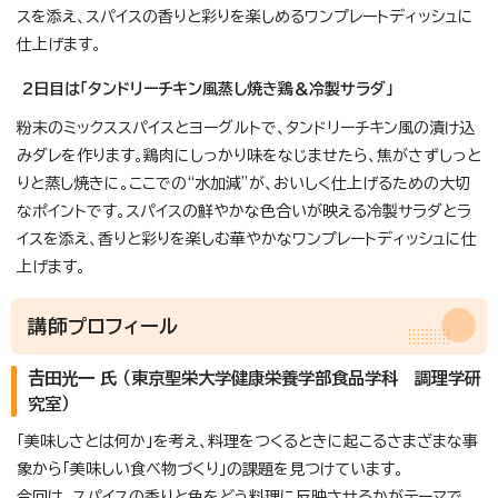
スを添え、スパイスの香りと彩りを楽しめるワンプレートディッシュに
仕上げます。
2日目は「タンドリーチキン風蒸し焼き鶏＆冷製サラダ」
粉末のミックススパイスとヨーグルトで、タンドリーチキン風の漬け込
みダレを作ります。鶏肉にしっかり味をなじませたら、焦がさずしっと
りと蒸し焼きに。ここでの“水加減”が、おいしく仕上げるための大切
なポイントです。スパイスの鮮やかな色合いが映える冷製サラダとラ
イスを添え、香りと彩りを楽しむ華やかなワンプレートディッシュに仕
上げます。
講師プロフィール
𠮷田光一 氏 （東京聖栄大学健康栄養学部食品学科 調理学研
究室）
「美味しさとは何か」を考え、料理をつくるときに起こるさまざまな事
象から「美味しい食べ物づくり」の課題を見つけています。
今回は、スパイスの香りと色をどう料理に反映させるかがテーマで