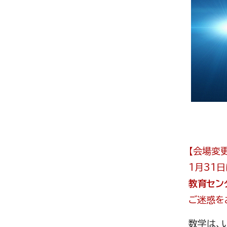
【会場変
1月31
教育セン
ご迷惑を
数学は、