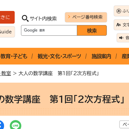
ふ
ページ番号検索
ときに
サイト内検索
文
Guide
・教育・子ども
観光・文化・スポーツ
施設案内
産
・教室
> 大人の数学講座 第1回「2次方程式」
の数学講座 第1回「2次方程式」
ペ