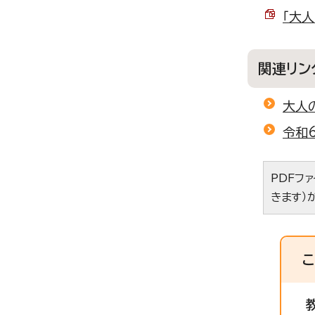
「大人
関連リン
大人
令和
PDFフ
きます）