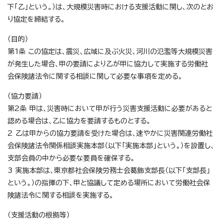
下「乙」という。）は、大規模災害時における支援活動に関し、次のとお
り協定を締結する。
（目的）
第1条 この協定は、震災、広域に及ぶ火災、河川の氾濫等大規模災害
が発生した場合、甲の要請により乙が甲に協力して実施する労働社
会保険諸法令に関する相談に関して必要な事項を定める。
（協力要請）
第2条 甲は、災害時において甲が行う災害支援活動に必要があると
認める場合は、乙に協力を要請するものとする。
2 乙は甲からの協力要請を受けた場合は、速やかに災害関連労働社
会保険諸法令関係相談実施本部（以下「実施本部」という。）を設置し、
支部会員の中から必要な要員を確保する。
3 実施本部は、東京都社会保険労務士会葛飾支部長（以下「支部長」
という。）の指揮の下、甲と協議して定める場所において労働社会保
険諸法令に関する相談を実施する。
（支援活動の根拠等）