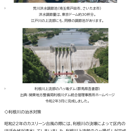
荒川洪水調節池（埼玉県戸田市、さいたま市）
洪水調節量は、東京ドーム約30杯分。
江戸川の上流部にも、同様の調節池があります。
利根川上流部の八ッ場ダム（群馬県吾妻郡）
出典：関東地方整備局利根川ダム統合管理事務所ホームページ
令和2年3月に完成しました。
◇利根川の治水対策
昭和22年のカスリーン台風の際には、利根川の決壊によって区内の
ほぼ全域が浸水してしまいました。利根川上流部の八ッ場ダムが完成