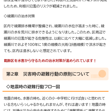
したため、利根川氾濫のリスクが軽減されました。
◇綾瀬川の治水対策
区内で綾瀬排水機場が整備され、綾瀬川の水位が高まった時に、綾
瀬川の水を荒川に排水できるようになりました。このため、区周辺で
綾瀬川の氾濫が起きる危険性は、以前に比べて大幅に低減しました。
綾瀬川でおよそ100年に1度の規模の大雨（計画規模）で洪水が起き
ても、区内は浸水しないと想定されています。
葛飾区を水害から守るための治水対策が進められています！
第2章 災害時の避難行動の原則について
◇地震時の避難行動フロー図
地震の時も、水害の時も、近くの小・中学校に行けば良いと思われて
いる方もいらっしゃるかもしれませんが、それは違います！地震の時
には、延焼火災から安全を確保するために「避難場所」に避難する必