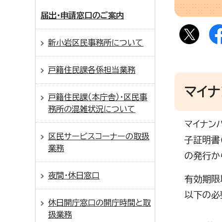
届出・申請窓口のご案内
新小岩区民事務所について
戸籍住民課各係担当業務
マイ
戸籍住民課（本庁舎）・区民事
務所の混雑状況について
マイナン
区民サービスコーナーの取扱
子証明書
業務
の発行か
夜間・休日窓口
有効期限
以下の必
休日開庁窓口の開庁時間と取
扱業務