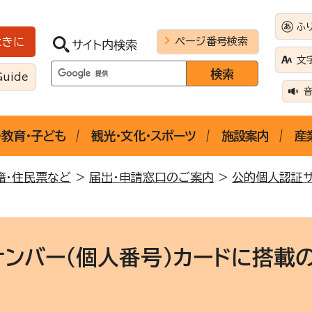
ふ
ページ番号検索
ときに
サイト内検索
文
Guide
・教育・子ども
観光・文化・スポーツ
施設案内
産
籍・住民票など
>
届出・申請窓口のご案内
>
公的個人認証
ナンバー（個人番号）カードに搭載