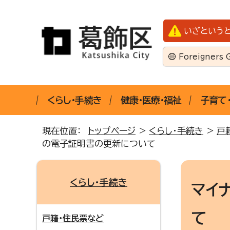
いざという
Foreigners 
くらし・手続き
健康・医療・福祉
子育て
現在位置：
トップページ
>
くらし・手続き
>
戸
の電子証明書の更新について
くらし・手続き
マイ
て
戸籍・住民票など