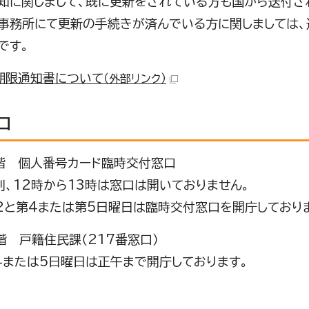
知に関しまして、既に更新をされている方も国から送付さ
事務所にて更新の手続きが済んでいる方に関しましては、
です。
期限通知書について
（外部リンク）
口
階 個人番号カード臨時交付窓口
則、12時から13時は窓口は開いておりません。
2と第4または第5日曜日は臨時交付窓口を開庁しており
階 戸籍住民課（217番窓口）
4または5日曜日は正午まで開庁しております。