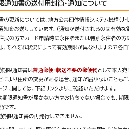
限通知書の送付用封筒・通知について
書の更新については、地方公共団体情報システム機構（J‐L
通知をお送りしています。（通知が送付されるのは有効な
住民の方でカード申請時に永住者または特別永住者の方
は、それぞれ状況によって有効期限が異なりますので各自
効期限通知書は
普通郵便・転送不要の郵便物
として本人宛
どにより住所の変更がある場合、通知が届かないこともご
ージに関しては、下記リンクよりご確認いただけます。
効期限通知書が届かない方やお持ちでない場合でも、期
能です。
効期限通知書の再発行はできません。