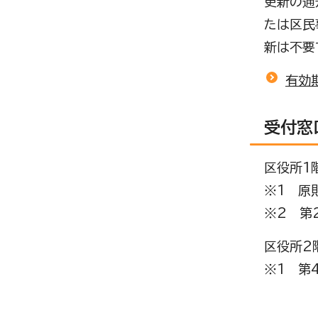
更新の通
たは区民
新は不要
有効
受付窓
区役所1
※1 原
※2 第
区役所2
※1 第