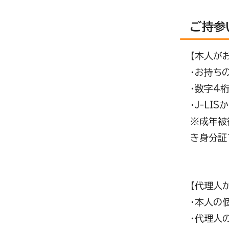
ご持参
【本人が
・お持ち
・数字4
・J-L
※成年被
き身分証
【代理人
・本人の
・代理人