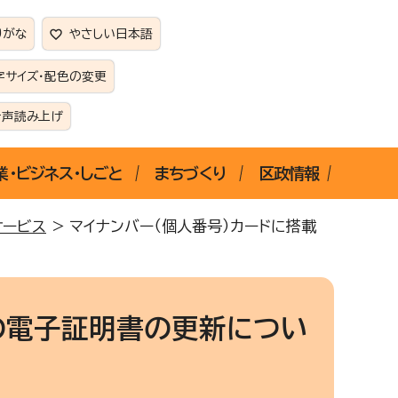
りがな
やさしい日本語
字サイズ・配色の変更
音声読み上げ
業・ビジネス・しごと
まちづくり
区政情報
サービス
> マイナンバー（個人番号）カードに搭載
の電子証明書の更新につい