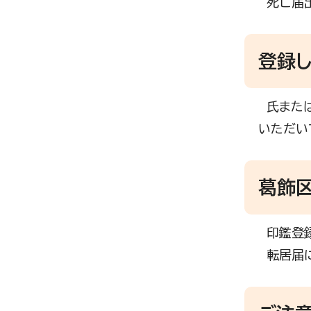
死亡届出
登録
氏または
いただい
葛飾
印鑑登録
転居届に