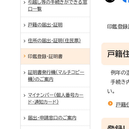
引越し等の手続きができる窓
口一覧
戸籍の届出・証明
印鑑登録
住所の届出・証明（住民票）
戸籍住
印鑑登録・証明書
証明書発行機（マルチコピー
例年の混
機）のご案内
手続き内
い。
マイナンバー（個人番号カー
ド・通知カード）
戸籍
届出・申請窓口のご案内
登録し