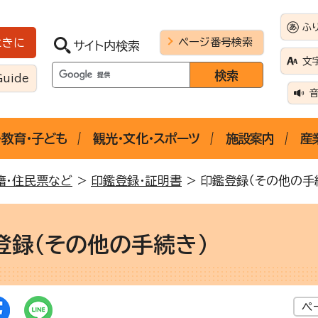
ふ
ページ番号検索
ときに
サイト内検索
文
Guide
・教育・子ども
観光・文化・スポーツ
施設案内
産
籍・住民票など
>
印鑑登録・証明書
> 印鑑登録（その他の手
登録（その他の手続き）
ペ