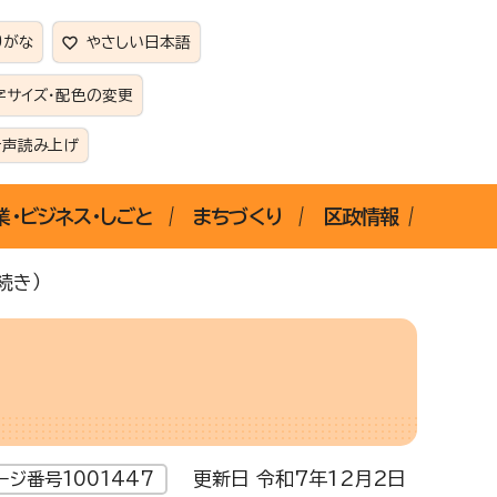
りがな
やさしい日本語
字サイズ・配色の変更
音声読み上げ
業・ビジネス・しごと
まちづくり
区政情報
続き）
更新日 令和7年12月2日
ージ番号1001447