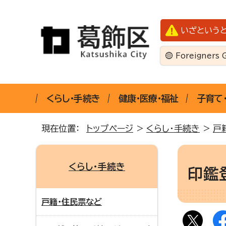
いざという
Foreigners 
くらし・手続き
健康・医療・福祉
子育て
現在位置：
トップページ
>
くらし・手続き
>
戸
くらし・手続き
印鑑
戸籍・住民票など