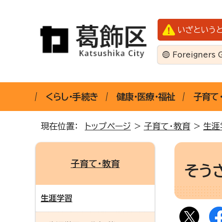
いざという
Foreigners 
くらし・手続き
健康・医療・福祉
子育て
現在位置：
トップページ
>
子育て・教育
>
生涯
子育て・教育
そう
生涯学習