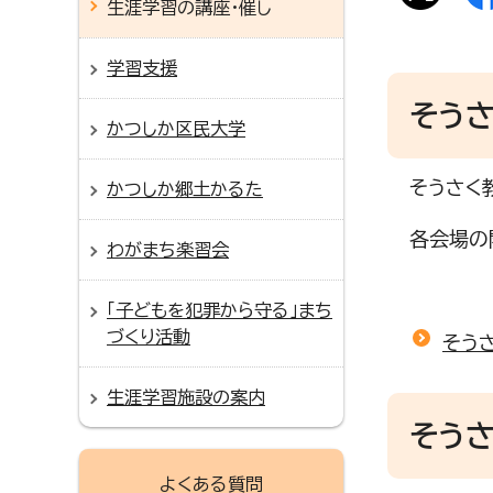
生涯学習の講座・催し
学習支援
そう
かつしか区民大学
そうさく
かつしか郷土かるた
各会場の
わがまち楽習会
「子どもを犯罪から守る」まち
づくり活動
そう
生涯学習施設の案内
そう
よくある質問