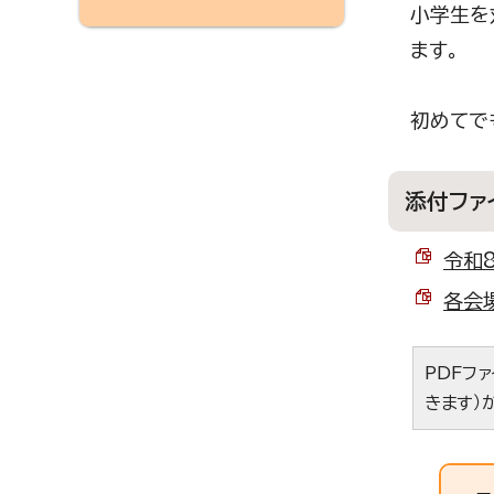
小学生を
ます。
初めてで
添付ファ
令和8
各会場
PDFフ
きます）