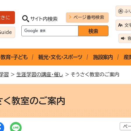
ふ
ページ番号検索
ときに
サイト内検索
文
Guide
・教育・子ども
観光・文化・スポーツ
施設案内
産
学習
>
生涯学習の講座・催し
> そうさく教室のご案内
さく教室のご案内
ペ