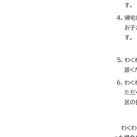
す。
帰宅
お子
わく
談く
わく
ただ
区の
わくわく