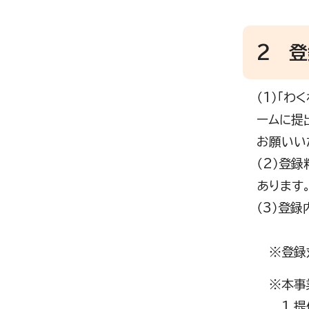
2 
（1）「
ームに提
お願いい
（2）登
あります
（3）登
※登録対
※本事業
1 提供