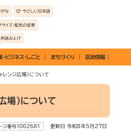
りがな
やさしい日本語
字サイズ・配色の変更
音声読み上げ
業・ビジネス・しごと
まちづくり
区政情報
ャレンジ広場）について
広場）について
更新日 令和8年5月27日
ージ番号1002681