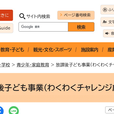
ふ
ページ番号検索
ときに
サイト内検索
文
Guide
・教育・子ども
観光・文化・スポーツ
施設案内
産
・学校
>
青少年・家庭教育
> 放課後子ども事業（わくわくチ
後子ども事業（わくわくチャレンジ
ペ