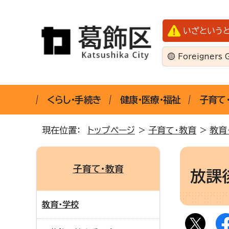
いざという
Foreigners 
くらし・手続き
健康・医療・福祉
子育て
現在位置：
トップページ
>
子育て・教育
>
教育
子育て・教育
放課
教育・学校