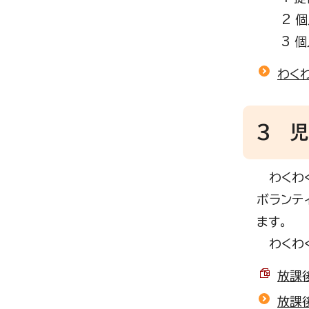
2 個人
3 個人
わく
3 児
わくわく
ボランテ
ます。
わくわく
放課後
放課