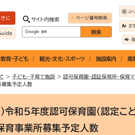
ふ
ページ番号検索
ときに
サイト内検索
文
Guide
・教育・子ども
観光・文化・スポーツ
施設案内
産
て
>
子ども・子育て施設
>
認可保育園・認証保育所・保育
所募集予定人数
考）令和5年度認可保育園（認定こど
保育事業所募集予定人数