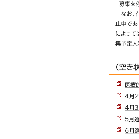
募集を停
なお、在
止中であ
によって
集予定人
（空き
医療的
4月2
4月3
5月選
6月選