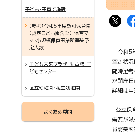
子ども・子育て施設
（参考）令和5年度認可保育園
（認定こども園含む）・保育マ
マ・小規模保育事業所募集予
定人数
令和5年
空き状況
子ども未来プラザ・児童館・子
随時選考
どもセンター
が閉庁日
区立幼稚園・私立幼稚園
詳細は申
公立保育
よくある質問
需要が減
育需要を