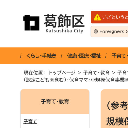
いざという
Foreigners 
くらし・手続き
健康・医療・福祉
子育て
現在位置：
トップページ
>
子育て・教育
>
子育
（認定こども園含む）・保育ママ・小規模保育事業
子育て・教育
（参
規模
子育て