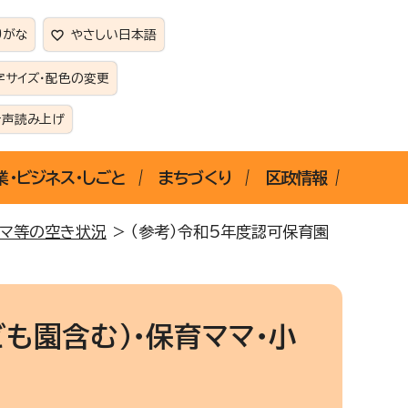
りがな
やさしい日本語
字サイズ・配色の変更
音声読み上げ
業・ビジネス・しごと
まちづくり
区政情報
ママ等の空き状況
> （参考）令和5年度認可保育園
も園含む）・保育ママ・小