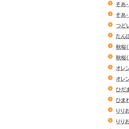
そあ
そあ・
つど
たん
秋桜
秋桜（
オレ
オレン
ひだ
ひま
りり
りりお