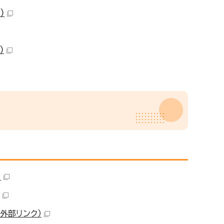
）
）
）
（外部リンク）