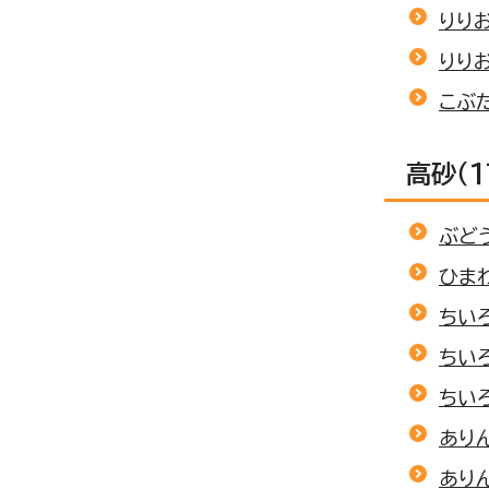
りり
りりお
こぶ
高砂（
ぶど
ひま
ちい
ちい
ちいろ
あり
ありん