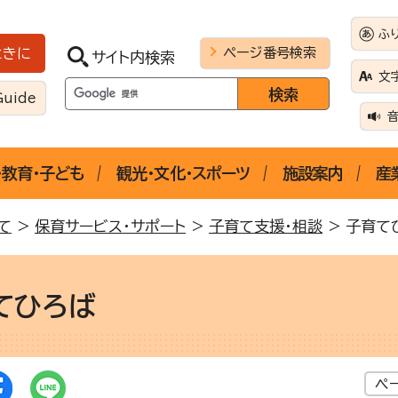
ふ
ページ番号検索
ときに
サイト内検索
文
Guide
・教育・子ども
観光・文化・スポーツ
施設案内
産
て
>
保育サービス・サポート
>
子育て支援・相談
> 子育て
てひろば
ペ