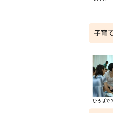
子育
ひろばで