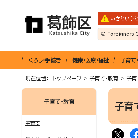
いざという
Foreigners 
くらし・手続き
健康・医療・福祉
子育て
現在位置：
トップページ
>
子育て・教育
>
子育
子育て・教育
子育
子育て