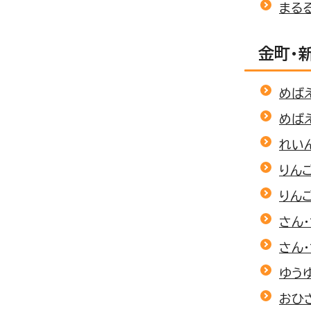
まる
金町・
めば
めばえ
れい
りん
りん
さん
さん・
ゆう
おひ