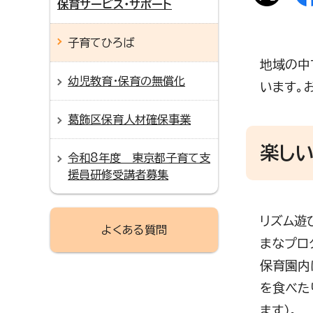
保育サービス・サポート
子育てひろば
地域の中
幼児教育・保育の無償化
います。
葛飾区保育人材確保事業
楽し
令和8年度 東京都子育て支
援員研修受講者募集
リズム遊
よくある質問
まなプロ
保育園内
を食べた
ます）。