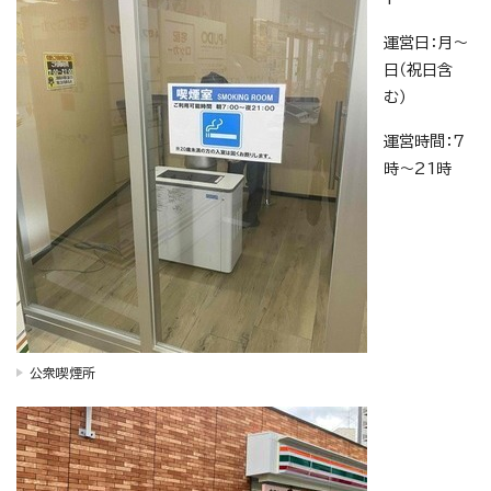
運営日：月～
日（祝日含
む）
運営時間：7
時～21時
公衆喫煙所