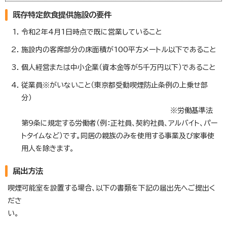
既存特定飲食提供施設の要件
令和2年4月1日時点で既に営業していること
施設内の客席部分の床面積が100平方メートル以下であること
個人経営または中小企業（資本金等が5千万円以下）であること
従業員※がいないこと（東京都受動喫煙防止条例の上乗せ部
分）
※労働基準法
第9条に規定する労働者（例：正社員、契約社員、アルバイト、パー
トタイムなど）です。同居の親族のみを使用する事業及び家事使
用人を除きます。
届出方法
喫煙可能室を設置する場合、以下の書類を下記の届出先へご提出く
ださ
い。