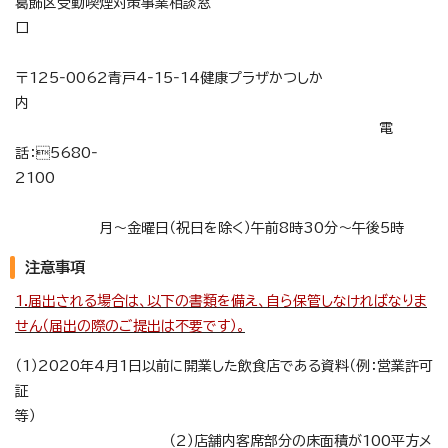
葛飾区受動喫煙対策事業相談窓
口
〒125‐0062青戸4‐15‐14健康プラザかつしか
内
電
話：5680‐
2100
月～金曜日（祝日を除く）午前8時30分～午後5時
注意事項
1.届出される場合は、以下の書類を備え、自ら保管しなければなりま
せん（届出の際のご提出は不要です）。
（1）2020年4月1日以前に開業した飲食店である資料（例：営業許可
証
等）
（2）店舗内客席部分の床面積が100平方メ