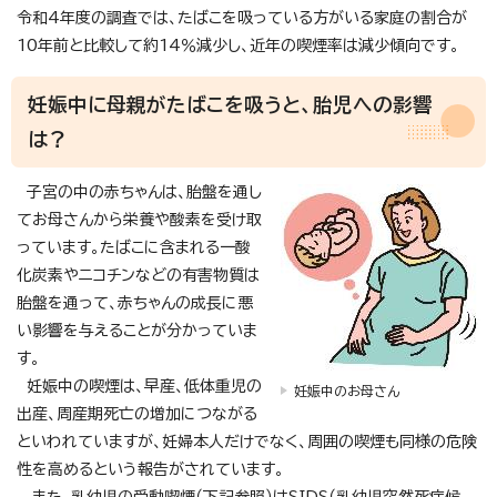
令和4年度の調査では、たばこを吸っている方がいる家庭の割合が
10年前と比較して約14％減少し、近年の喫煙率は減少傾向です。
妊娠中に母親がたばこを吸うと、胎児への影響
は？
子宮の中の赤ちゃんは、胎盤を通し
てお母さんから栄養や酸素を受け取
っています。たばこに含まれる一酸
化炭素やニコチンなどの有害物質は
胎盤を通って、赤ちゃんの成長に悪
い影響を与えることが分かっていま
す。
妊娠中の喫煙は、早産、低体重児の
妊娠中のお母さん
出産、周産期死亡の増加につながる
といわれていますが、妊婦本人だけでなく、周囲の喫煙も同様の危険
性を高めるという報告がされています。
また、乳幼児の受動喫煙（下記参照）はSIDS（乳幼児突然死症候