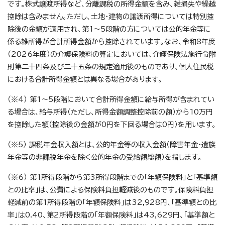
です。株式譲渡所得など、分離課税の所得金額を含み、雑損失や繰越
控除は含みません。ただし、土地・建物の譲渡所得については特別控
除後の金額が適用され、第1～5段階の方については公的年金等に
係る雑所得が合計所得金額から控除されています。なお、令和8年度
（2026年度）の介護保険料の算定においては、介護保険法施行令附
則第二十四条及び二十五条の規定適用後のものであり、個人住民税
における合計所得金額とは異なる場合があります。
（※4） 第1～5段階において合計所得金額に給与所得が含まれてい
る場合は、給与所得（ただし、所得金額調整控除前の額）から10万円
を控除した額（控除後の金額が0円を下回る場合は0円）を用います。
（※5） 課税年金収入額とは、公的年金等の収入金額（障害年金・遺族
年金等の非課税年金を除く公的年金の受給額総額）を指します。
（※6） 第1所得段階から第3所得段階までの「年額保険料」と「基準額
との比率」は、公費による保険料負担軽減後のものです。保険料負担
軽減前の第1所得段階の「年額保険料」は32,928円、「基準額との比
率」は0.40、第2所得段階の「年額保険料」は43,629円、「基準額と