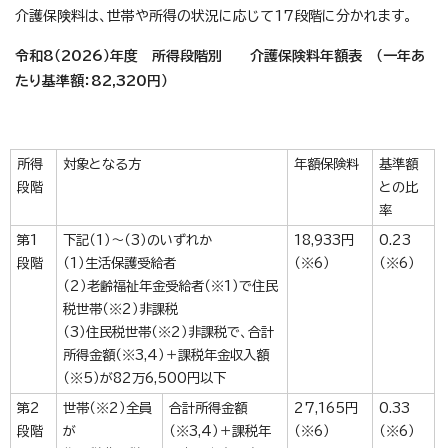
介護保険料は、世帯や所得の状況に応じて17段階に分かれます。
令和8（2026）年度 所得段階別 介護保険料年額表 （一年あ
たり基準額：82,320円）
所得
対象となる方
年額保険料
基準額
段階
との比
率
第1
下記（1）～（3）のいずれか
18,933円
0.23
段階
（1）生活保護受給者
（※6）
（※6）
（2）老齢福祉年金受給者（※1）で住民
税世帯（※2）非課税
（3）住民税世帯（※2）非課税で、合計
所得金額（※3,4）＋課税年金収入額
（※5）が82万6,500円以下
第2
世帯（※2）全員
合計所得金額
27,165円
0.33
段階
が
（※3,4）＋課税年
（※6）
（※6）