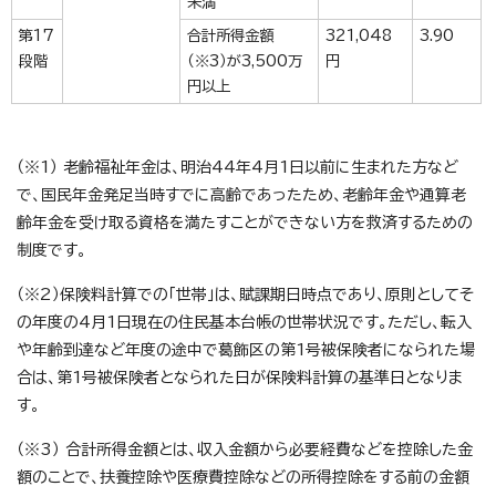
未満
第17
合計所得金額
321,048
3.90
段階
（※3）が3,500万
円
円以上
（※1） 老齢福祉年金は、明治44年4月1日以前に生まれた方など
で、国民年金発足当時すでに高齢であったため、老齢年金や通算老
齢年金を受け取る資格を満たすことができない方を救済するための
制度です。
（※2）保険料計算での「世帯」は、賦課期日時点であり、原則としてそ
の年度の4月1日現在の住民基本台帳の世帯状況です。ただし、転入
や年齢到達など年度の途中で葛飾区の第1号被保険者になられた場
合は、第1号被保険者となられた日が保険料計算の基準日となりま
す。
（※3） 合計所得金額とは、収入金額から必要経費などを控除した金
額のことで、扶養控除や医療費控除などの所得控除をする前の金額