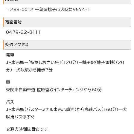
〒288-0012 千葉県銚子市犬吠埼9574-1
電話番号
0479-22-8111
交通アクセス
電車
JR東京駅ー「特急しおさい号」（120分）ー銚子駅（銚子電鉄）（20
分）ー犬吠駅から徒歩7分
車
東関東自動車道 佐原香取インターチェンジから60分
バス
JR東京駅（バスターミナル東京八重洲）から高速バス（160分）―犬
吠埼バス停すぐ
交通の時間は目安です。