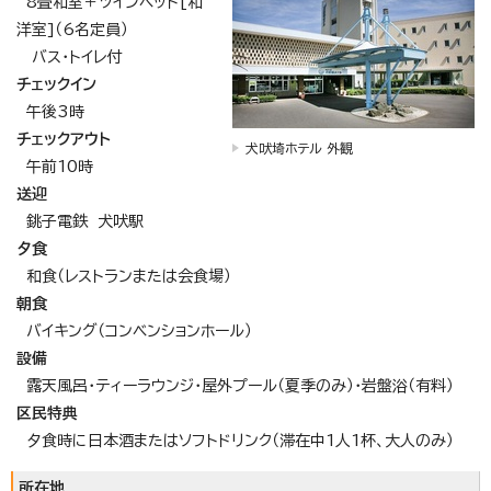
8畳和室＋ツインベッド[和
洋室]（6名定員）
バス・トイレ付
チェックイン
午後3時
チェックアウト
犬吠埼ホテル 外観
午前10時
送迎
銚子電鉄 犬吠駅
夕食
和食（レストランまたは会食場）
朝食
バイキング（コンベンションホール）
設備
露天風呂・ティーラウンジ・屋外プール（夏季のみ）・岩盤浴（有料）
区民特典
夕食時に日本酒またはソフトドリンク（滞在中1人1杯、大人のみ）
所在地