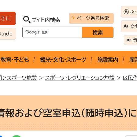
ふ
ページ番号検索
ときに
サイト内検索
文
Guide
・教育・子ども
観光・文化・スポーツ
施設案内
産
化・スポーツ施設
>
スポーツ・レクリエーション施設
>
区民
情報および空室申込（随時申込）