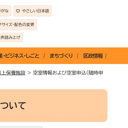
りがな
やさしい日本語
字サイズ・配色の変更
音声読み上げ
業・ビジネス・しごと
まちづくり
区政情報
借上保養施設
> 空室情報および空室申込（随時申
について