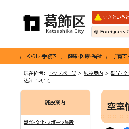
いざという
Foreigners 
くらし・手続き
健康・医療・福祉
子育て
現在位置：
トップページ
>
施設案内
>
観光・文
込）について
施設案内
空室
観光・文化・スポーツ施設