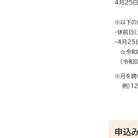
4月25日
※以下の
・休前日
・4月2
☆令和8
（令和8年
※月を跨
例）12
12月
1月1
申込