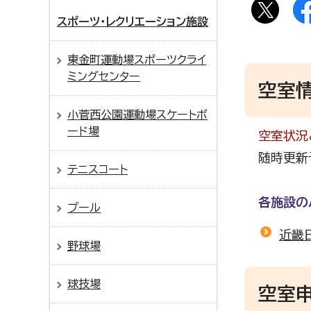
スポーツ・レクリエーション施設
東金町運動場スポーツクライ
ミングセンター
空室
小菅西公園運動場スケートボ
ード場
空室状況
随時更新
テニスコート
各施設の
プール
近畿
野球場
球技場
空室申