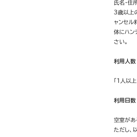
氏名・住
3歳以上
ャンセル
体にハン
さい。
利用人数
「1人以
利用日数
空室があ
ただし、