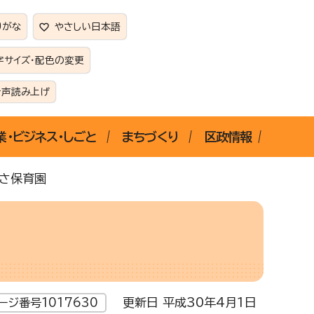
りがな
やさしい日本語
字サイズ・配色の変更
音声読み上げ
業・ビジネス・しごと
まちづくり
区政情報
ぐさ保育園
更新日 平成30年4月1日
ージ番号1017630