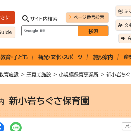
ふ
ページ番号検索
ときに
サイト内検索
文
Guide
・教育・子ども
観光・文化・スポーツ
施設案内
産
教育施設
>
子育て施設
>
小規模保育事業所
> 新小岩ち
新小岩ちぐさ保育園
案内
ペ