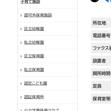
子育て施設
認可外保育施設
所在地
区立幼稚園
電話番号
私立幼稚園
ファクス
区立保育園
設置者
私立保育園
開所時間
認定こども園
定員
認証保育所
保育室等
公立学童保育クラブ