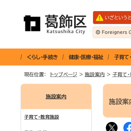
いざという
Foreigners 
くらし・手続き
健康・医療・福祉
子育て
現在位置：
トップページ
>
施設案内
>
子育て・
施設案内
施設
子育て・教育施設