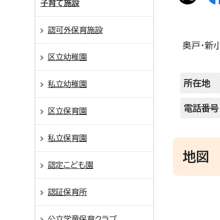
子育て施設
認可外保育施設
奥戸・新
区立幼稚園
所在地
私立幼稚園
電話番号
区立保育園
私立保育園
地図
認定こども園
認証保育所
公立学童保育クラブ