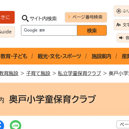
ふ
ページ番号検索
ときに
サイト内検索
文
Guide
・教育・子ども
観光・文化・スポーツ
施設案内
産
教育施設
>
子育て施設
>
私立学童保育クラブ
> 奥戸小学
奥戸小学童保育クラブ
案内
ペー