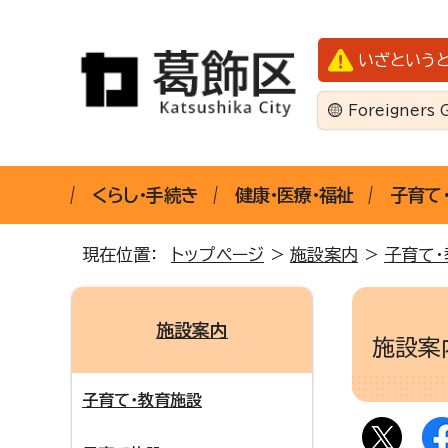
いざという
Foreigners 
くらし・手続き
健康・医療・福祉
子育て
現在位置：
トップページ
>
施設案内
>
子育て・
施設案内
施設
子育て・教育施設