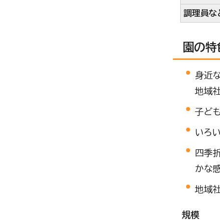
調理員な
園の特
身近
地域
子ど
いろ
四季折
かな
地域
規模