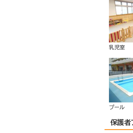
乳児室
プール
保護者