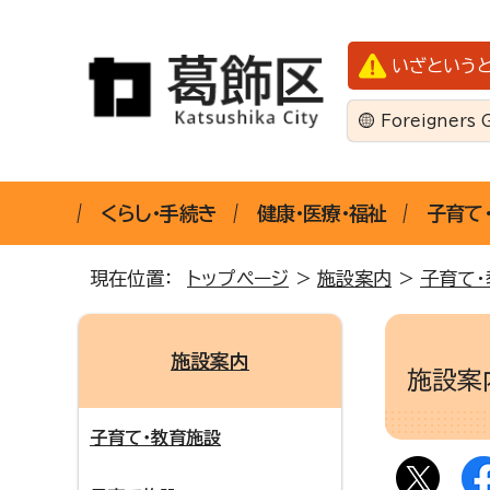
いざという
Foreigners 
くらし・手続き
健康・医療・福祉
子育て
現在位置：
トップページ
>
施設案内
>
子育て・
施設案内
施設
子育て・教育施設