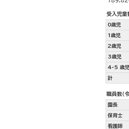
789.8
受入児童数
0歳児
1歳児
2歳児
3歳児
4・5 歳
計
職員数（
園長
保育士
看護師