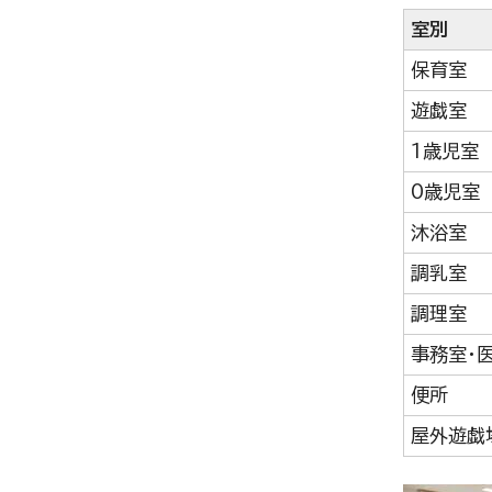
室別
保育室
遊戯室
1歳児室
0歳児室
沐浴室
調乳室
調理室
事務室・
便所
屋外遊戯