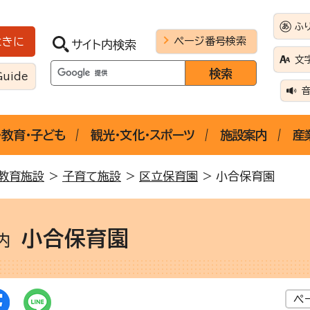
ふ
ページ番号検索
ときに
サイト内検索
文
Guide
・教育・子ども
観光・文化・スポーツ
施設案内
産
教育施設
>
子育て施設
>
区立保育園
> 小合保育園
小合保育園
案内
ペ