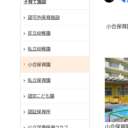
子育て施設
認可外保育施設
小合保育
区立幼稚園
私立幼稚園
小合保育園
私立保育園
認定こども園
認証保育所
小合保育
公立学童保育クラブ