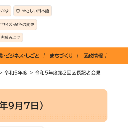
りがな
やさしい日本語
字サイズ・配色の変更
音声読み上げ
業・ビジネス・しごと
まちづくり
区政情報
>
令和5年度
> 令和5年度第2回区長記者会見
年9月7日）