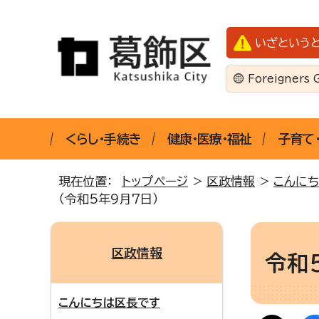
いざという
Foreigners 
くらし・手続き
健康・医療・福祉
子育て
現在位置：
トップページ
>
区政情報
>
こんに
（令和5年9月7日）
区政情報
令和
こんにちは区長です