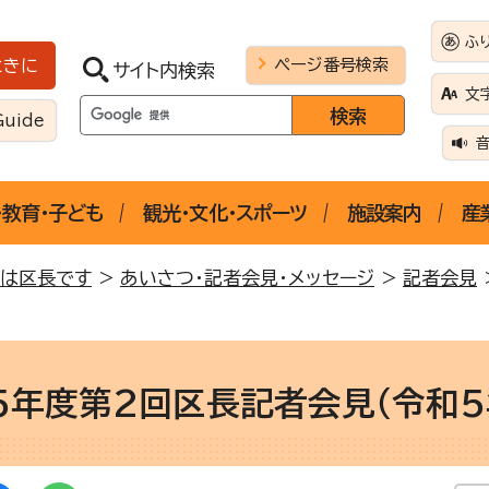
ふ
ページ番号検索
ときに
サイト内検索
文
Guide
・教育・子ども
観光・文化・スポーツ
施設案内
産
ちは区長です
>
あいさつ・記者会見・メッセージ
>
記者会見
5年度第2回区長記者会見（令和5