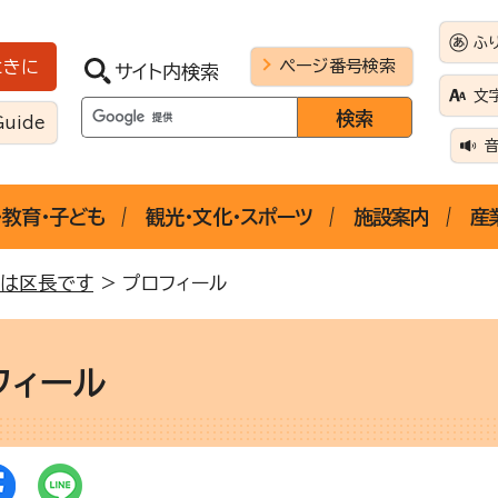
ふ
ページ番号検索
ときに
サイト内検索
文
Guide
・教育・子ども
観光・文化・スポーツ
施設案内
産
ちは区長です
> プロフィール
フィール