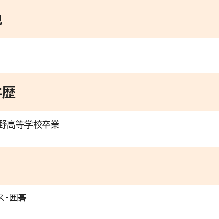
地
学歴
野高等学校卒業
ス・囲碁