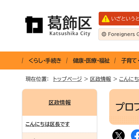
いざという
Foreigners 
くらし・手続き
健康・医療・福祉
子育て
現在位置：
トップページ
>
区政情報
>
こんに
区政情報
プロ
こんにちは区長です