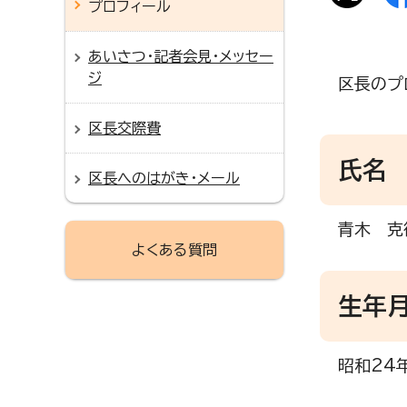
プロフィール
あいさつ・記者会見・メッセー
ジ
区長のプ
区長交際費
氏名
区長へのはがき・メール
青木 克
よくある質問
生年
昭和24