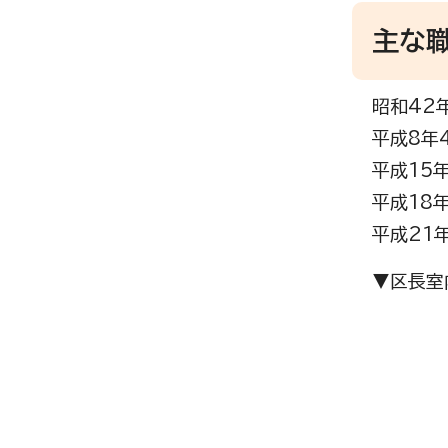
主な
昭和42
平成8年
平成15
平成18
平成21
▼区長室