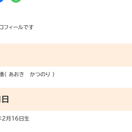
ロフィールです
德（ あおき かつのり ）
月日
年2月16日生