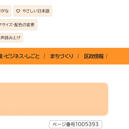
りがな
やさしい日本語
字サイズ・配色の変更
音声読み上げ
業・ビジネス・しごと
まちづくり
区政情報
ページ番号1005393