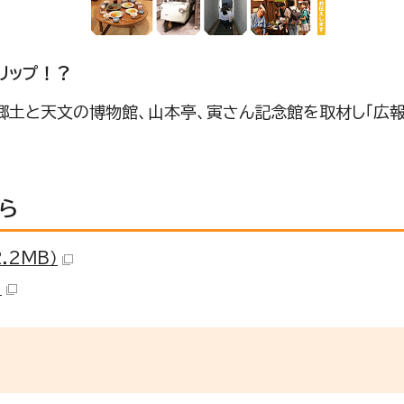
リップ！？
土と天文の博物館、山本亭、寅さん記念館を取材し「広報
ら
.2MB）
）