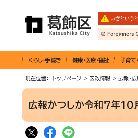
いざという
Foreigners 
くらし・手続き
健康・医療・福祉
子育て
現在位置：
トップページ
>
区政情報
>
広報・広
広報かつしか令和7年10