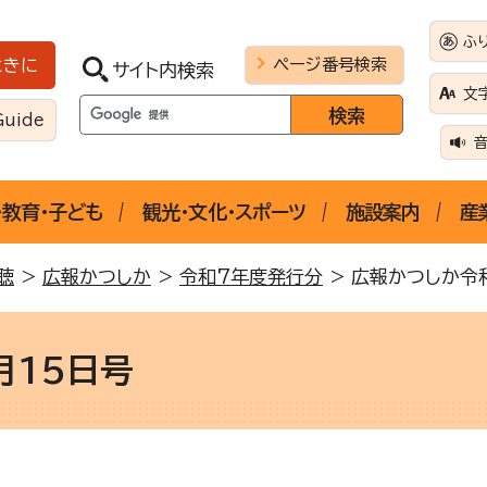
ふ
ページ番号検索
ときに
サイト内検索
文
Guide
・教育・子ども
観光・文化・スポーツ
施設案内
産
聴
>
広報かつしか
>
令和7年度発行分
> 広報かつしか令
月15日号