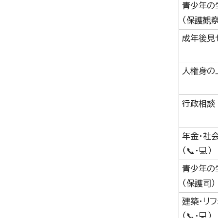
青少年の
（保護観察
成年後見
人権身の
行政相談
年金・社
（📞・💻）
青少年の
（保護司）
建築・リ
（📞・💻）