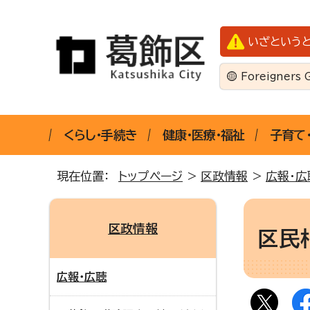
いざという
Foreigners 
くらし・手続き
健康・医療・福祉
子育て
現在位置：
トップページ
>
区政情報
>
広報・広
区政情報
区民
広報・広聴