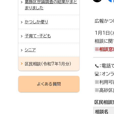
葛飾区世論調査の結果がまと
まりました
広報かつ
かつしか便り
1月1日（
子育て・子ども
相談に関
※相談窓
シニア
区民相談（令和7年1月分）
📞：電
💻：オ
※利用可能
よくある質問
※高砂区
区民相談
相談名