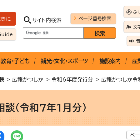
ふ
ページ番号検索
ときに
サイト内検索
文
Guide
・教育・子ども
観光・文化・スポーツ
施設案内
産
聴
>
広報かつしか
>
令和6年度発行分
>
広報かつしか令
相談（令和7年1月分）
ペー