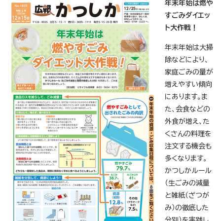
年末年始は燃や
すごみダイエッ
ト大作戦！
年末年始は大掃
除などにより、
家庭ごみの量が
増えやすい傾向
にあります。ま
た、会食などの
外食が増え、た
くさんの料理を
注文する機会も
多くなります。
かつしかルール
（生ごみの減量
と雑紙（ざつが
み）の徹底した
分別）を実践し