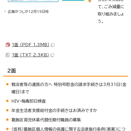
て、ごみ減量に
広報かつしか12月15日号
取り組みましょ
う。
1面 （PDF 1.3MB）
1面 （TXT 2.3KB）
2面
戦没者等の遺族の方へ 特別弔慰金の請求手続きは3月31日（金
曜日）まで
HIV・梅毒即日検査
年金生活者支援給付金の手続きはお済みですか
葛飾区育児休業代替任期付職員の募集
（仮称）葛飾区個人情報の保護に関する法律施行条例（素案）につ