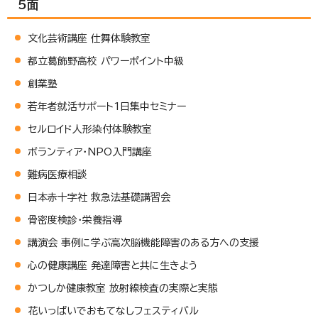
5面
文化芸術講座 仕舞体験教室
都立葛飾野高校 パワーポイント中級
創業塾
若年者就活サポート1日集中セミナー
セルロイド人形染付体験教室
ボランティア・NPO入門講座
難病医療相談
日本赤十字社 救急法基礎講習会
骨密度検診・栄養指導
講演会 事例に学ぶ高次脳機能障害のある方への支援
心の健康講座 発達障害と共に生きよう
かつしか健康教室 放射線検査の実際と実態
花いっぱいでおもてなしフェスティバル