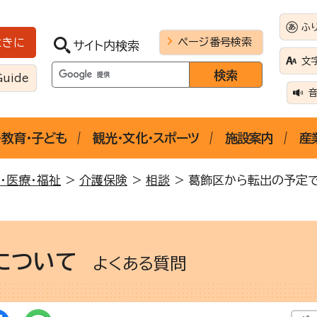
ふ
ページ番号検索
ときに
サイト内検索
文
Guide
・教育・子ども
観光・文化・スポーツ
施設案内
産
・医療・福祉
>
介護保険
>
相談
> 葛飾区から転出の予定
について
よくある質問