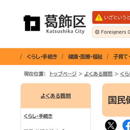
いざという
Foreigners 
くらし・手続き
健康・医療・福祉
子育て
現在位置：
トップページ
>
よくある質問
>
くら
よくある質問
国民
くらし・手続き