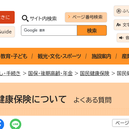
ふ
ページ番号検索
ときに
サイト内検索
文
Guide
・教育・子ども
観光・文化・スポーツ
施設案内
産
し・手続き
>
国保・後期高齢・年金
>
国民健康保険
> 国民
健康保険について
よくある質問
ページ