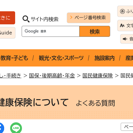
ふ
ページ番号検索
ときに
サイト内検索
文
Guide
・教育・子ども
観光・文化・スポーツ
施設案内
産
し・手続き
>
国保・後期高齢・年金
>
国民健康保険
> 国民
健康保険について
よくある質問
ペー