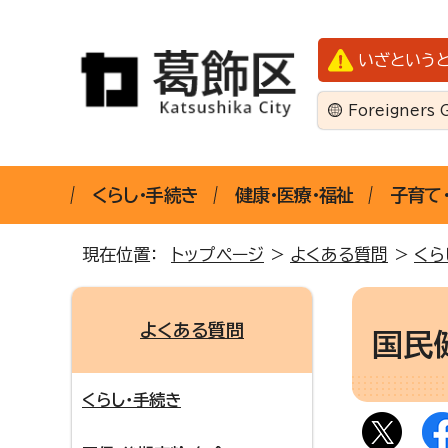
いざという
Foreigners 
くらし・手続き
健康・医療・福祉
子育て
現在位置：
トップページ
>
よくある質問
>
くら
よくある質問
国民
くらし・手続き