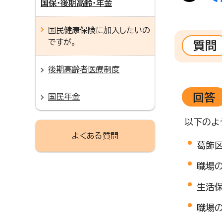
国保・後期高齢・年金
国民健康保険に加入したいの
ですが。
質問
後期高齢者医療制度
回答
国民年金
以下のよ
よくある質問
葛飾
職場
生活
職場