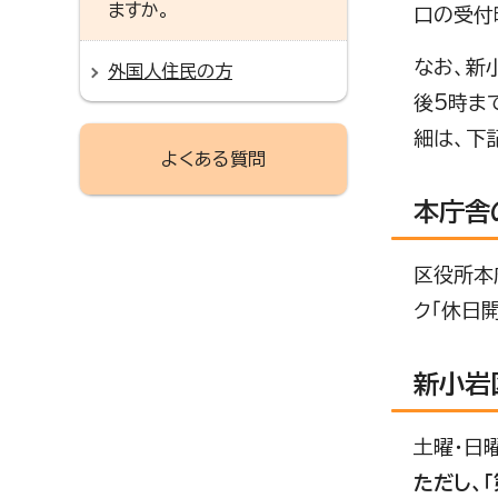
ますか。
口の受付
なお、新
外国人住民の方
後5時ま
細は、下
よくある質問
本庁舎
区役所本
ク「休日
新小岩
土曜・日
ただし、