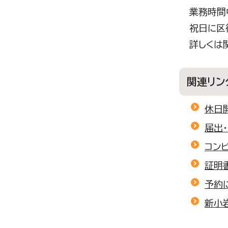
業務時間
祝日に区
詳しくは
関連リン
休日
届出
コン
証明
予約
新小