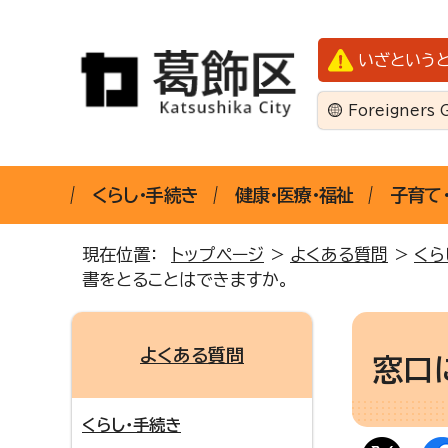
いざという
Foreigners 
くらし・手続き
健康・医療・福祉
子育て
現在位置：
トップページ
>
よくある質問
>
くら
書をとることはできますか。
よくある質問
窓口
くらし・手続き