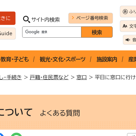
ふ
ページ番号検索
ときに
サイト内検索
文
Guide
・教育・子ども
観光・文化・スポーツ
施設案内
産
し・手続き
>
戸籍・住民票など
>
窓口
> 平日に窓口に行け
について
よくある質問