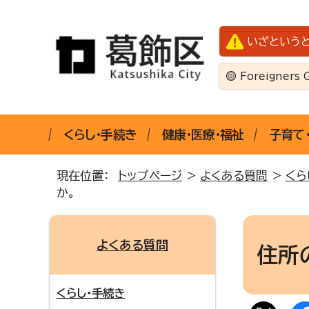
いざという
Foreigners 
くらし・手続き
健康・医療・福祉
子育て
現在位置：
トップページ
>
よくある質問
>
くら
か。
よくある質問
住所
くらし・手続き