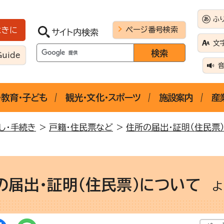
ふ
ページ番号検索
ときに
サイト内検索
文
Guide
・教育・子ども
観光・文化・スポーツ
施設案内
産
し・手続き
>
戸籍・住民票など
>
住所の届出・証明（住民票
の届出・証明（住民票）について
よ