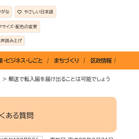
りがな
やさしい日本語
字サイズ・配色の変更
音声読み上げ
業・ビジネス・しごと
まちづくり
区政情報
）
> 郵送で転入届を届け出ることは可能でしょう
くある質問