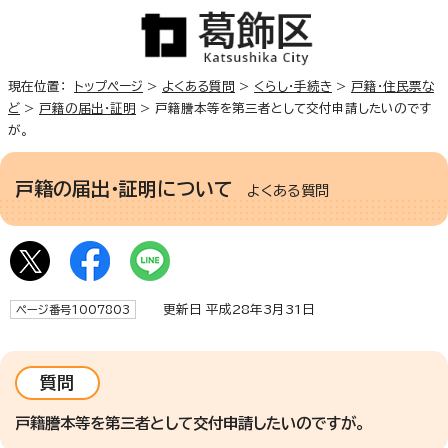
現在位置：
トップページ
>
よくある質問
>
くらし・手続き
>
戸籍・住民票な
ど
>
戸籍の届出・証明
> 戸籍謄本等を第三者として交付申請したいのです
が。
戸籍の届出・証明について
よくある質問
更新日 平成28年3月31日
ページ番号1007803
質問
戸籍謄本等を第三者として交付申請したいのですが。