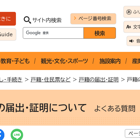
ふ
ページ番号検索
ときに
サイト内検索
文
Guide
・教育・子ども
観光・文化・スポーツ
施設案内
産
し・手続き
>
戸籍・住民票など
>
戸籍の届出・証明
> 戸籍
の届出・証明について
よくある質問
ペー