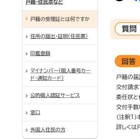
戸籍・住民票など
戸籍の受理証とは何ですか
質問
住所の届出・証明（住民票）
印鑑登録
回答
マイナンバー（個人番号カー
戸籍の届
ド・通知カード）
交付請求
公的個人認証サービス
委任状と
交付手数
窓口
（注釈1
詳しくは
外国人住民の方