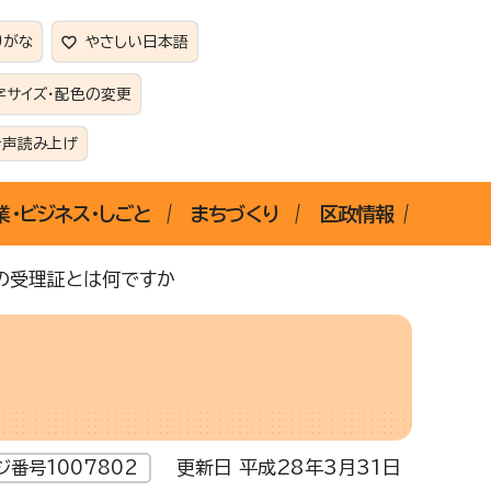
りがな
やさしい日本語
字サイズ・配色の変更
音声読み上げ
業・ビジネス・しごと
まちづくり
区政情報
の受理証とは何ですか
更新日 平成28年3月31日
ジ番号1007802