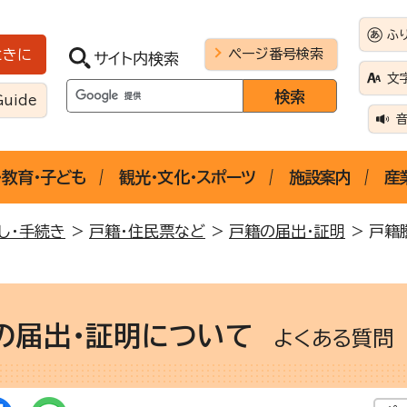
ふ
ページ番号検索
ときに
サイト内検索
文
Guide
・教育・子ども
観光・文化・スポーツ
施設案内
産
し・手続き
>
戸籍・住民票など
>
戸籍の届出・証明
> 戸籍
の届出・証明について
よくある質問