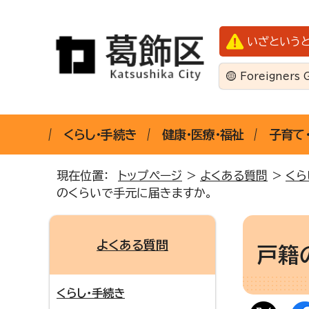
いざという
Foreigners 
くらし・手続き
健康・医療・福祉
子育て
現在位置：
トップページ
>
よくある質問
>
くら
のくらいで手元に届きますか。
よくある質問
戸籍
くらし・手続き