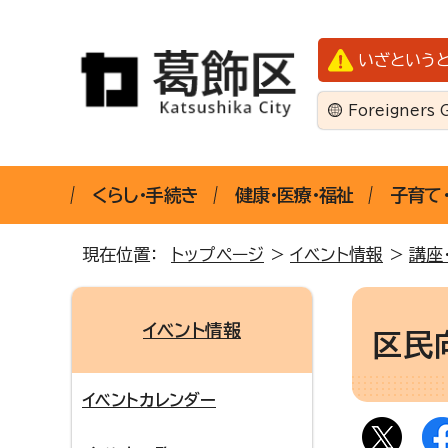
いざという
Foreigners 
くらし・手続き
健康・医療・福祉
子育て
現在位置：
トップページ
>
イベント情報
>
講座
イベント情報
区民
イベントカレンダー