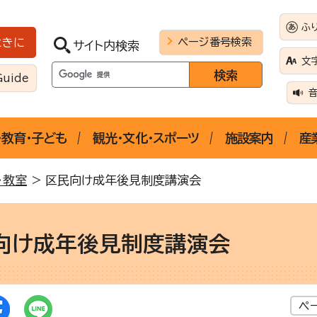
ふ
ページ番号検索
ときに
サイト内検索
文
Guide
・教育・子ども
観光・文化・スポーツ
施設案内
産
・教室
> 区民向け成年後見制度講演会
向け成年後見制度講演会
ペ