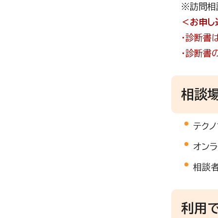
※訪問相
＜お申し
・診断書
・診断書
相談
テクノ
オンラ
相談
利用