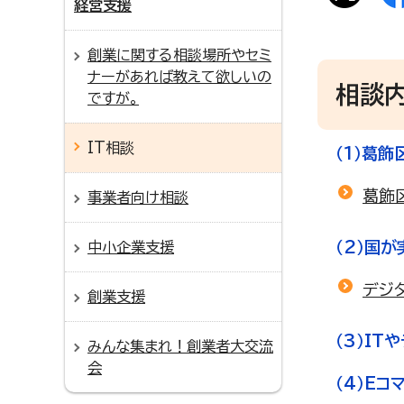
経営支援
創業に関する相談場所やセミ
ナーがあれば教えて欲しいの
相談
ですが。
IT相談
（1）葛
葛飾
事業者向け相談
（2）国
中小企業支援
デジ
創業支援
（3）I
みんな集まれ！創業者大交流
会
（4）E