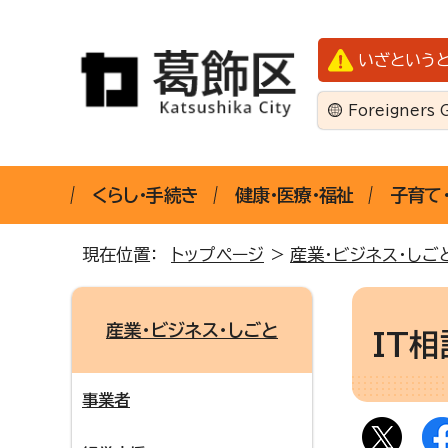
いざという
Foreigners 
くらし・手続き
健康・医療・福祉
子育て
現在位置：
トップページ
>
産業・ビジネス・しご
産業・ビジネス・しごと
IT相
事業者