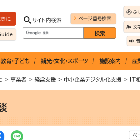
ふ
ページ番号検索
ときに
サイト内検索
文
Guide
・教育・子ども
観光・文化・スポーツ
施設案内
産
と
>
事業者
>
経営支援
>
中小企業デジタル化支援
> IT
談
ペ