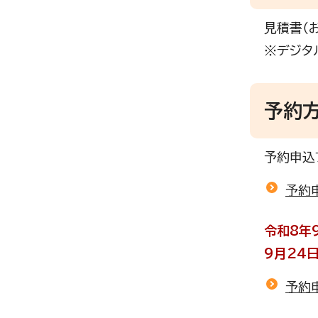
見積書（
※デジタ
予約
予約申込
予約
令和8年
9月24
予約