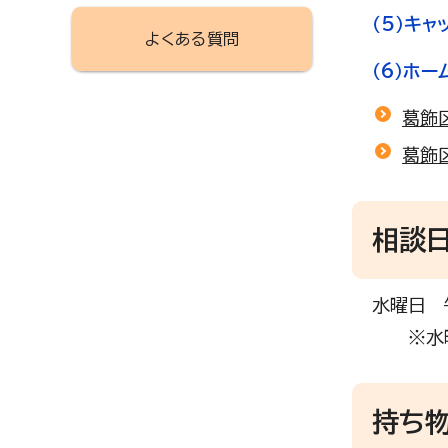
（5）キャ
よくある質問
（6）ホ
葛飾
葛飾
相談
水曜日 
※水曜日
持ち