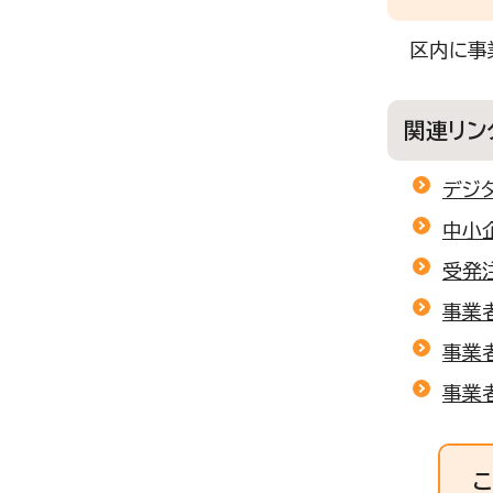
区内に事
関連リン
デジ
中小
受発
事業
事業
事業