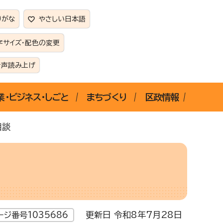
りがな
やさしい日本語
字サイズ・配色の変更
音声読み上げ
業・ビジネス・しごと
まちづくり
区政情報
相談
更新日 令和8年7月28日
ージ番号1035686