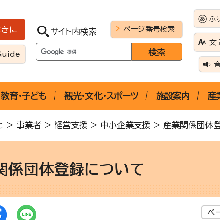
ふ
ページ番号検索
ときに
サイト内検索
文
Guide
・教育・子ども
観光・文化・スポーツ
施設案内
産
と
>
事業者
>
経営支援
>
中小企業支援
> 産業関係団体
関係団体登録について
ペ