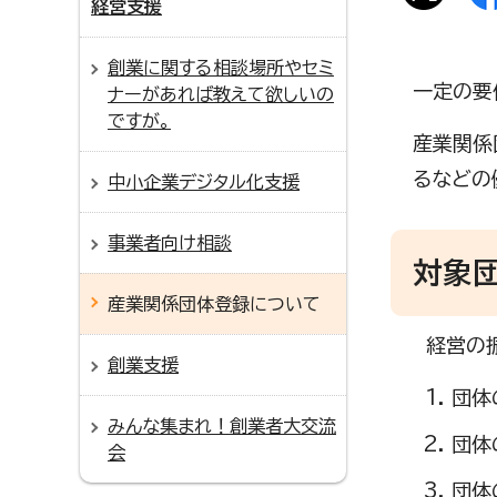
経営支援
創業に関する相談場所やセミ
一定の要
ナーがあれば教えて欲しいの
ですが。
産業関係
るなどの
中小企業デジタル化支援
事業者向け相談
対象
産業関係団体登録について
経営の振
創業支援
団体
みんな集まれ！創業者大交流
団体
会
団体