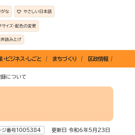
りがな
やさしい日本語
字サイズ・配色の変更
音声読み上げ
業・ビジネス・しごと
まちづくり
区政情報
登録について
更新日 令和6年5月23日
ージ番号1005384