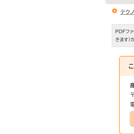
テク
PDFフ
きます）
電