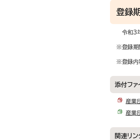
登録
令和3年
※登録期
※登録内
添付ファ
産業団
産業団
関連リン