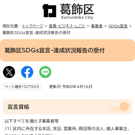
現在位置：
トップページ
>
産業・ビジネス・しごと
>
事業者
>
SDGs宣言
>
葛飾区SDGs宣言・達成状況報告の受付
葛飾区SDGs宣言・達成状況報告の受付
更新日 令和8年4月16日
ページ番号1027605
宣言資格
以下すべてを満たす事業者等
（1） 区内に所在する本店、支店、営業所、商店等の法人、個人事業主、