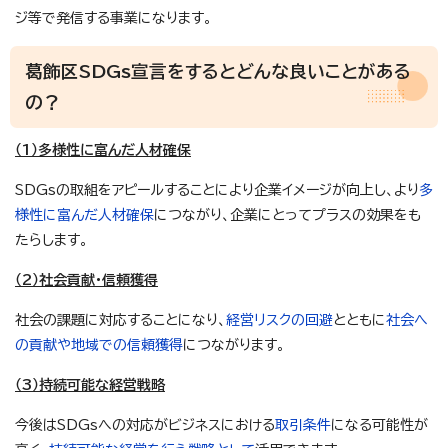
ジ等で発信する事業になります。
葛飾区SDGs宣言をするとどんな良いことがある
の？
（1）多様性に富んだ人材確保
SDGsの取組をアピールすることにより企業イメージが向上し、より
多
様性に富んだ人材確保
につながり、企業にとってプラスの効果をも
たらします。
（2）社会貢献・信頼獲得
社会の課題に対応することになり、
経営リスクの回避
とともに
社会へ
の貢献や地域での信頼獲得
につながります。
（3）持続可能な経営戦略
今後はSDGsへの対応がビジネスにおける
取引条件
になる可能性が