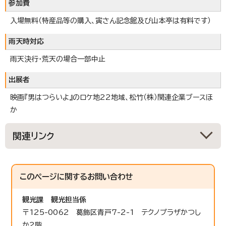
参加費
入場無料（特産品等の購入、寅さん記念館及び山本亭は有料です）
雨天時対応
雨天決行・荒天の場合一部中止
出展者
映画『男はつらいよ』のロケ地22地域、松竹（株）関連企業ブースほ
か
関連リンク
このページに関する
お問い合わせ
観光課
観光担当係
〒125-0062 葛飾区青戸7-2-1 テクノプラザかつし
か2階