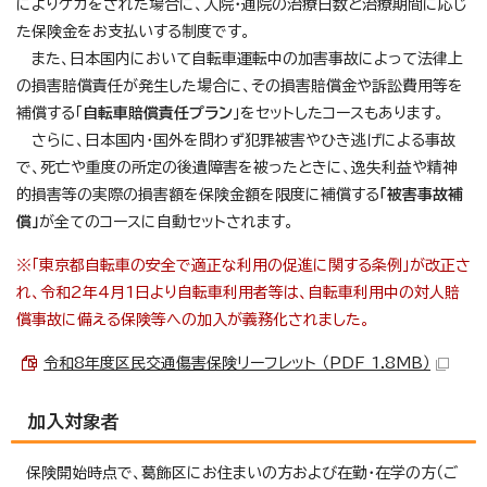
によりケガをされた場合に、入院・通院の治療日数と治療期間に応じ
た保険金をお支払いする制度です。
また、日本国内において自転車運転中の加害事故によって法律上
の損害賠償責任が発生した場合に、その損害賠償金や訴訟費用等を
補償する「
自転車賠償責任プラン
」をセットしたコースもあります。
さらに、日本国内・国外を問わず犯罪被害やひき逃げによる事故
で、死亡や重度の所定の後遺障害を被ったときに、逸失利益や精神
的損害等の実際の損害額を保険金額を限度に補償する
「被害事故補
償」
が全てのコースに自動セットされます。
※「東京都自転車の安全で適正な利用の促進に関する条例」が改正さ
れ、令和2年4月1日より自転車利用者等は、自転車利用中の対人賠
償事故に備える保険等への加入が義務化されました。
令和8年度区民交通傷害保険リーフレット （PDF 1.8MB）
加入対象者
保険開始時点で、葛飾区にお住まいの方および在勤・在学の方（ご