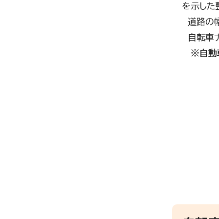
を示した
道路の幅
自転車ナ
※自動車