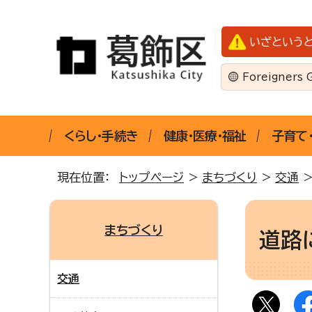
いざという
Foreigners 
くらし・手続き
健康・医療・福祉
子育て
現在位置：
トップページ
>
まちづくり
>
交通
まちづくり
道路
交通