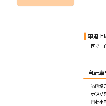
車道上
区では自
自転車
道路標示
歩道が整
自転車専