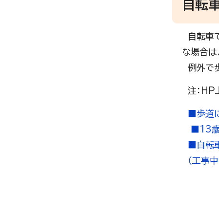
自転車
自転車で
な場合は
例外で歩
注：HP
■歩道に
■13歳
■自転車
（工事中