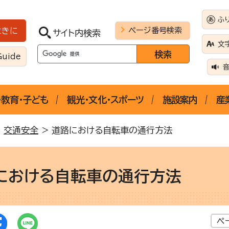
ふ
ページ番号検索
ときに
サイト内検索
文
Guide
・教育・子ども
観光・文化・スポーツ
施設案内
産
>
交通安全
> 道路における自転車の通行方法
における自転車の通行方法
ペ