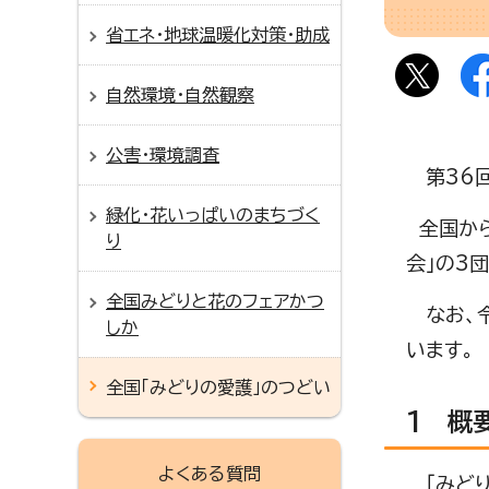
省エネ・地球温暖化対策・助成
自然環境・自然観察
公害・環境調査
第36回
緑化・花いっぱいのまちづく
全国から
り
会」の3
全国みどりと花のフェアかつ
なお、令
しか
います。
全国「みどりの愛護」のつどい
1 概
よくある質問
「みどり