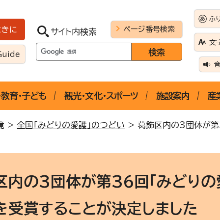
ふ
ページ番号検索
ときに
サイト内検索
文
Guide
・教育・子ども
観光・文化・スポーツ
施設案内
産
境
>
全国「みどりの愛護」のつどい
> 葛飾区内の3団体が第
区内の3団体が第36回「みどりの
を受賞することが決定しました