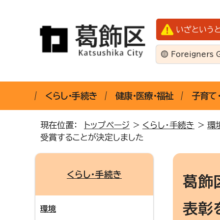
いざという
Foreigners 
くらし・手続き
健康・医療・福祉
子育て
現在位置：
トップページ
>
くらし・手続き
>
環
受賞することが決定しました
くらし・手続き
葛飾
表彰
環境