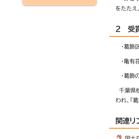
をたたえ
2 受
・葛飾区
・亀有
・葛飾の
千葉県松
われ、「
関連リ
国土交