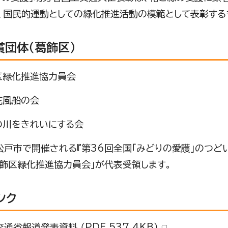
、国民的運動としての緑化推進活動の模範として表彰する
賞団体（葛飾区）
緑化推進協力員会
花風船の会
川をきれいにする会
戸市で開催される『第36回全国「みどりの愛護」のつど
葛飾区緑化推進協力員会」が代表受領します。
ンク
通省報道発表資料 （PDF 537.4KB）