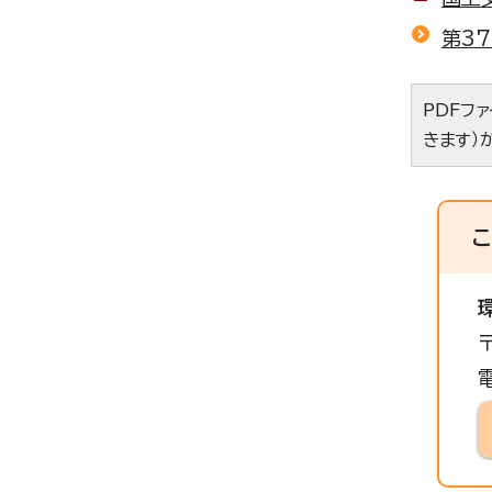
第3
PDFフ
きます）