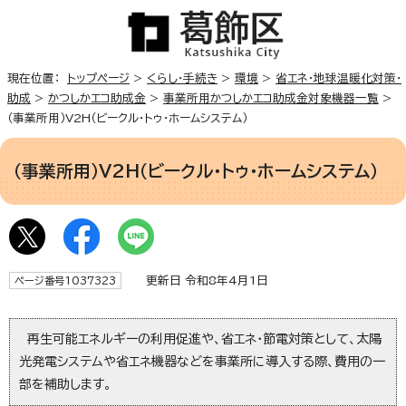
現在位置：
トップページ
>
くらし・手続き
>
環境
>
省エネ・地球温暖化対策・
助成
>
かつしかエコ助成金
>
事業所用かつしかエコ助成金対象機器一覧
>
（事業所用）V2H（ビークル・トゥ・ホームシステム）
（事業所用）V2H（ビークル・トゥ・ホームシステム）
更新日 令和8年4月1日
ページ番号1037323
再生可能エネルギーの利用促進や、省エネ・節電対策として、太陽
光発電システムや省エネ機器などを事業所に導入する際、費用の一
部を補助します。