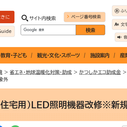
ふ
ページ番号検索
ときに
サイト内検索
文
Guide
・教育・子ども
観光・文化・スポーツ
施設案内
産
境
>
省エネ・地球温暖化対策・助成
>
かつしかエコ助成金
象外
合住宅用）LED照明機器改修※新