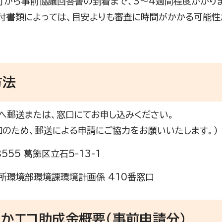
から事前協議回答書の到着まで、3～4週間程度かかりま
付書類によっては、目安よりも審査に時間がかかる可能性
方法
へ郵送または、窓口にてお申し込みください。
和のため、郵送による申請にご協力をお願いいたします。）
8555 葛飾区立石5-13-1
所環境部環境課環境計画係 410番窓口
かエコ助成金概要（事前申請分）