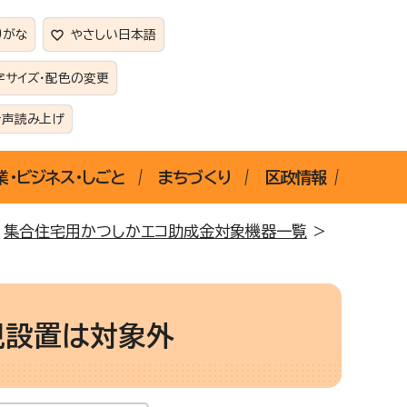
りがな
やさしい日本語
字サイズ・配色の変更
音声読み上げ
業・ビジネス・しごと
まちづくり
区政情報
>
集合住宅用かつしかエコ助成金対象機器一覧
>
規設置は対象外