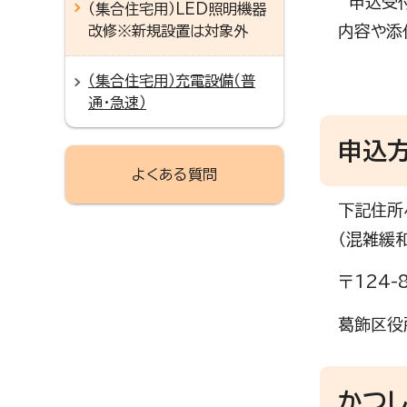
申込受付
（集合住宅用）LED照明機器
内容や添
改修※新規設置は対象外
（集合住宅用）充電設備（普
通・急速）
申込
よくある質問
下記住所
（混雑緩
〒124-
葛飾区役
かつし