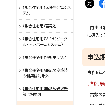
（集合住宅用）太陽光発電シス
テム
（集合住宅用）蓄電池
再生可能
に導入す
（集合住宅用）V2H（ビーク
ル・トゥ・ホームシステム）
申込
（集合住宅用）宅配ボックス
（集合住宅用）高反射率塗装
令和8年
※新築は対象外
（注釈）
（集合住宅用）断熱改修※新
書類の審
築は対象外