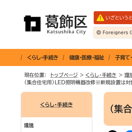
いざという
Foreigners 
くらし・手続き
健康・医療・福祉
子育て
現在位置：
トップページ
>
くらし・手続き
>
環
（集合住宅用）LED照明機器改修※新規設置は対
くらし・手続き
（集
環境