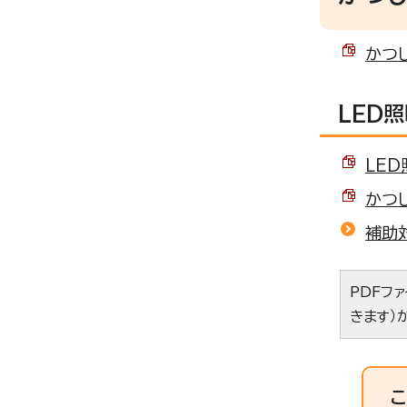
かつし
LED
LED
かつし
補助
PDFフ
きます）