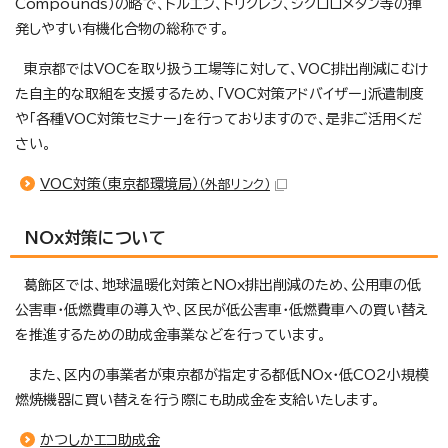
Compounds）の略で、トルエン、トリクレン、ジクロロメタン等の揮
発しやすい有機化合物の総称です。
東京都ではVOCを取り扱う工場等に対して、VOC排出削減にむけ
た自主的な取組を支援するため、「VOC対策アドバイザー」派遣制度
や「各種VOC対策セミナー」を行っておりますので、是非ご活用くだ
さい。
VOC対策（東京都環境局）
（外部リンク）
NOx対策について
葛飾区では、地球温暖化対策とNOx排出削減のため、公用車の低
公害車・低燃費車の導入や、区民が低公害車・低燃費車への買い替え
を推進するための助成金事業などを行っています。
また、区内の事業者が東京都が指定する都低NOx・低CO2小規模
燃焼機器に買い替えを行う際にも助成金を支給いたします。
かつしかエコ助成金