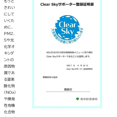
もっと
きれい
にして
いくた
めに、
PM2.
5や光
化学オ
キシダ
ントの
原因物
質であ
る窒素
酸化物
（NOx）
や揮発
性有機
化合物