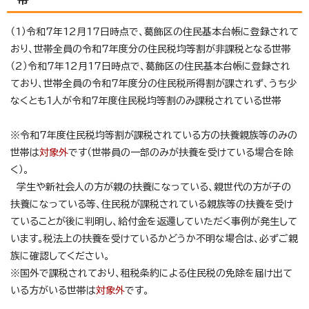
（1）令和7年12月17日時点で、葛飾区の住民基本台帳に登録されて
おり、世帯全員の令和7年度分の住民税均等割が非課税となる世帯
（2）令和7年12月17日時点で、葛飾区の住民基本台帳に登録され
ており、世帯全員の令和7年度分の住民税所得割が課されず、うち少
なくとも1人が令和7年度住民税均等割のみ課税されている世帯
※令和7年度住民税均等割が課税されている方の扶養親族等のみの
世帯は
対象外
です（世帯員の一部のみが扶養を受けている場合を除
く）。
学生や新社会人の方が親の扶養になっている、親世代の方が子の
扶養になっている等、住民税が課税されている親族等の扶養を受け
ていることが後に判明し、給付金を返還していただく事例が発生して
います。税法上の扶養を受けているかどうか不明な場合は、必ずご親
族に確認してください。
※国外で課税されており、租税条約による住民税の免除を届け出て
いる方がいる世帯は
対象外
です。