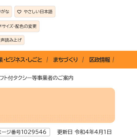
りがな
やさしい日本語
字サイズ・配色の変更
音声読み上げ
業・ビジネス・しごと
まちづくり
区政情報
リフト付タクシー等事業者のご案内
更新日 令和4年4月1日
ページ番号1029546