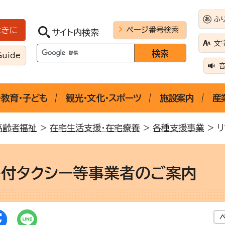
ふ
ページ番号検索
ときに
サイト内検索
文
Guide
・教育・子ども
観光・文化・スポーツ
施設案内
産
高齢者福祉
>
在宅生活支援・在宅療養
>
各種支援事業
> 
ト付タクシー等事業者のご案内