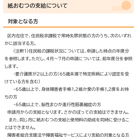
紙おむつの支給について
対象となる方
区内在住で、住民税非課税で常時失禁状態の方のうち、次のいずれ
かに該当する方。
（注釈1）住民税の課税状況については、申請した時点の年度分
を参照します。ただし、4月～7月の申請については、前年度分を参照
します。
・要介護度が2以上の方（65歳未満で特定疾病により認定を受
けている方を含む）
・65歳以上で、身体障害者手帳1,2級か愛の手帳1,2度をお持
ちの方
・65歳以上で、脳性まひか進行性筋萎縮症の方
申請月からの支給となります。さかのぼっての支給はできません。
また、同じ月に紙おむつの支給と使用料の助成を同時に受けるこ
とはできません。
障害者総合支援法や障害福祉サービスにより支給の対象となる方