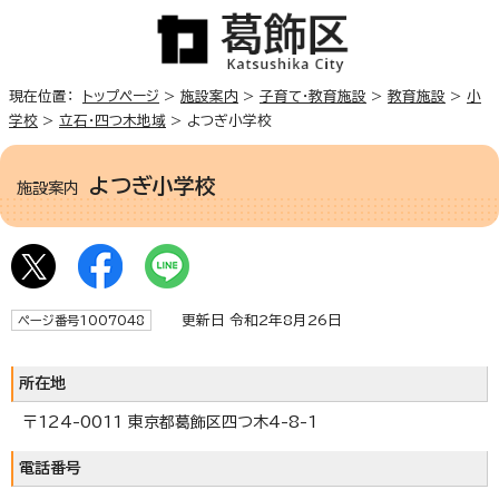
現在位置：
トップページ
>
施設案内
>
子育て・教育施設
>
教育施設
>
小
学校
>
立石・四つ木地域
> よつぎ小学校
よつぎ小学校
施設案内
更新日 令和2年8月26日
ページ番号1007048
所在地
〒124-0011 東京都葛飾区四つ木4-8-1
電話番号